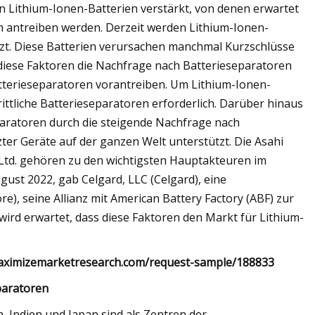
n Lithium-Ionen-Batterien verstärkt, von denen erwartet
en antreiben werden. Derzeit werden Lithium-Ionen-
tzt. Diese Batterien verursachen manchmal Kurzschlüsse
diese Faktoren die Nachfrage nach Batterieseparatoren
terieseparatoren vorantreiben. Um Lithium-Ionen-
rittliche Batterieseparatoren erforderlich. Darüber hinaus
aratoren durch die steigende Nachfrage nach
er Geräte auf der ganzen Welt unterstützt. Die Asahi
. Ltd. gehören zu den wichtigsten Hauptakteuren im
gust 2022, gab Celgard, LLC (Celgard), eine
e), seine Allianz mit American Battery Factory (ABF) zur
wird erwartet, dass diese Faktoren den Markt für Lithium-
.maximizemarketresearch.com/request-sample/188833
paratoren
, Indien und Japan sind als Zentren der