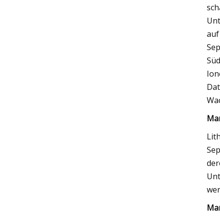
sch
Unt
auf
Sep
Süd
Ion
Dat
Wac
Mar
Lit
Sep
der
Unt
wer
Mar