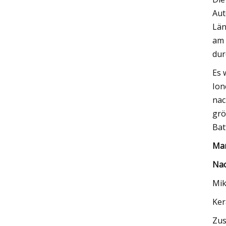
Aut
Län
am 
dur
Es 
Ion
nac
grö
Bat
Mar
Nac
Mik
Ker
Zu