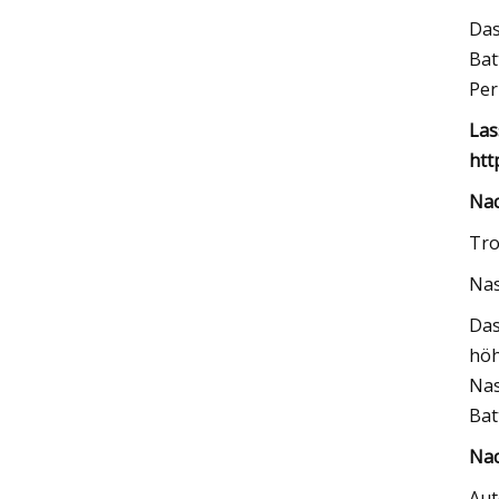
Das
Bat
Per
Las
htt
Nac
Tro
Nas
Das
höh
Nas
Bat
Nac
Aut