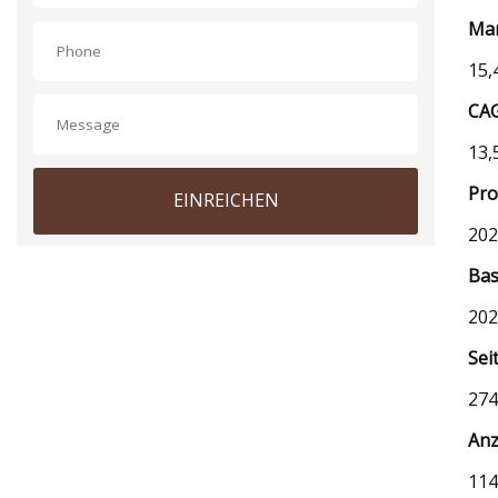
Mar
15,
CA
13,
Pro
EINREICHEN
202
Bas
202
Sei
274
Anz
114