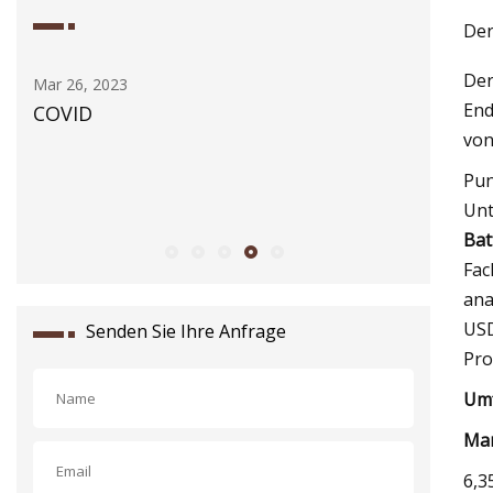
Der
Der
Mar 28, 2023
Mar 20, 20
End
Die Fanunterstützung muss für
Der Mar
von
Kentucky im regionalen Spiel ein
zwischen
entscheidender Faktor sein
um 12,6
Pun
Unt
7,34 Mil
Bat
Fac
ana
USD
Senden Sie Ihre Anfrage
Pro
Umf
Mar
6,3