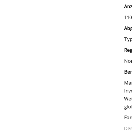
Anz
110
Abg
Typ
Reg
Nor
Ber
Mar
Inv
Wet
glo
For
Der