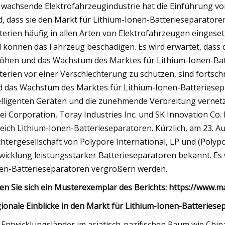
 wachsende Elektrofahrzeugindustrie hat die Einführung vo
d, dass sie den Markt für Lithium-Ionen-Batterieseparator
terien häufig in allen Arten von Elektrofahrzeugen eingese
 können das Fahrzeug beschädigen. Es wird erwartet, dass 
öhen und das Wachstum des Marktes für Lithium-Ionen-Bat
terien vor einer Verschlechterung zu schützen, sind fortsch
d das Wachstum des Marktes für Lithium-Ionen-Batteriesep
elligenten Geräten und die zunehmende Verbreitung vernetzt
ei Corporation, Toray Industries Inc. und SK Innovation Co
eich Lithium-Ionen-Batterieseparatoren. Kürzlich, am 23. Au
htergesellschaft von Polypore International, LP und (Polypor
wicklung leistungsstarker Batterieseparatoren bekannt. Es 
en-Batterieseparatoren vergrößern werden.
en Sie sich ein Musterexemplar des Berichts: https://www
ionale Einblicke in den Markt für Lithium-Ionen-Batteriese
 Entwicklungsländer im asiatisch-pazifischen Raum wie China