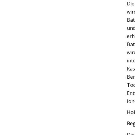
Die
wir
Bat
und
erh
Bat
wir
int
Kas
Ber
Toc
Ent
Ion
Hol
Reg
Die