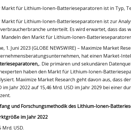
 Markt für Lithium-Ionen-Batterieseparatoren ist in Typ, T
 Markt für Lithium-Ionen-Batterieseparatoren ist zur Anal
23
verbraucherbranche unterteilt. Es wird erwartet, dass das 
kt für Batterieseparatoren wird
 Mandeln den Markt für Lithium-Ionen-Batterieseparatoren
 2023 und 2030 voraussichtlich
9 % wachsen und bis 2030 etwa
e, 1. Juni 2023 (GLOBE NEWSWIRE) – Maximize Market Resea
ernehmensberatungsunternehmen, hat einen Market-Intel
liarden US-Dollar erreichen
terieseparatoren
„. Die primären und sekundären Datenqu
hexperten haben den Markt für Lithium-Ionen-Batteriesepar
lysiert. Maximize Market Research geht davon aus, dass de
 im Jahr 2022 auf 15,46 Mrd. USD im Jahr 2029 bei einer du
zent.
ang und Forschungsmethodik des Lithium-Ionen-Batteries
ktgröße im Jahr 2022
5 Mrd. USD.