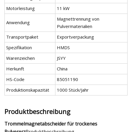
Motorleistung
11 kW
Magnettrennung von
Anwendung
Pulvermaterialien
Transportpaket
Exportverpackung
Spezifikation
HMDS
Warenzeichen
JSYY
Herkunft
China
HS-Code
85051190
Produktionskapazität
1000 Stück/Jahr
Produktbeschreibung
Trommelmagnetabscheider für trockenes
Pulvererz
Produktbeschreibung