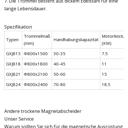
7. Die Trommel besteht aus dickem Edelstahl für eine
lange Lebensdauer.
Spezifikation
Trommelmaß
Motorleistun
Typen
Handhabungskapazität
(mm)
(KW)
GXJ815
Φ800x1500
30-35
7.5
GXJ818
Φ800x1800
40-45
11
GXJ821
Φ800x2100
50-60
15
GXJ824
Φ800x2400
70-80
18.5
Andere trockene Magnetabscheider
Unser Service
Warum sollten Sie sich für die magnetische Ausrüstung